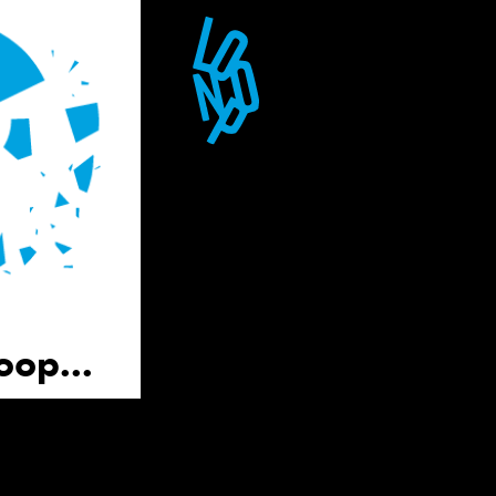
oop...