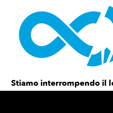
home
chi siamo
servizi
awards
parla con noi
Stiamo interrompendo il l